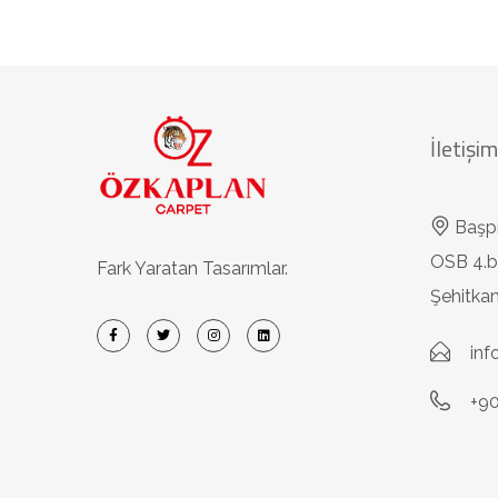
İletişim
Başp
OSB 4.b
Fark Yaratan Tasarımlar.
Şehitk
in
+90