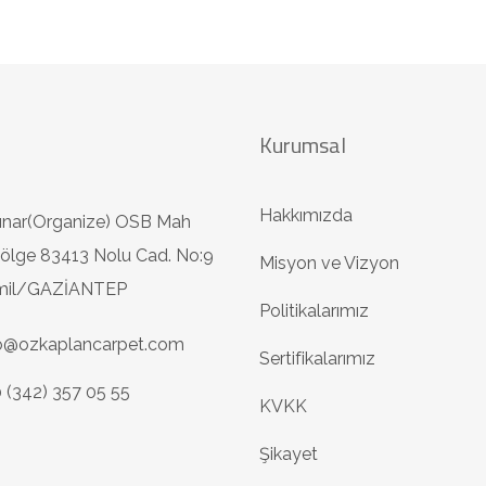
Kurumsal
Hakkımızda
ınar(Organize) OSB Mah
ölge 83413 Nolu Cad. No:9
Misyon ve Vizyon
amil/GAZİANTEP
Politikalarımız
fo@ozkaplancarpet.com
Sertifikalarımız
 (342) 357 05 55
KVKK
Şikayet