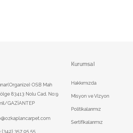
Kurumsal
Hakkımızda
ınar(Organize) OSB Mah
ölge 83413 Nolu Cad. No:9
Misyon ve Vizyon
amil/GAZİANTEP
Politikalarımız
fo@ozkaplancarpet.com
Sertifikalarımız
 (342) 357 05 55