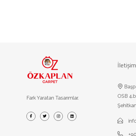
İletişim
Başp
OSB 4.b
Fark Yaratan Tasarımlar.
Şehitk
in
+90