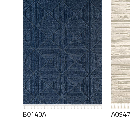
B0140A
A094