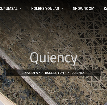
KURUMSAL
KOLEKSIYONLAR
SHOWROOM
K
Quiency
ANASAYFA
KOLEKSIYON
QUIENCY