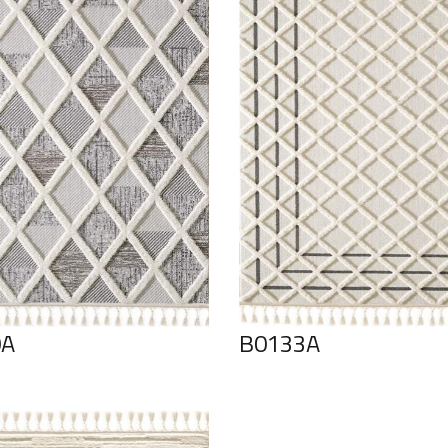
0A
B0133A