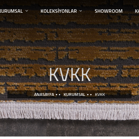
KURUMSAL
KOLEKSIYONLAR
SHOWROOM
K
KVKK
ANASAYFA
KURUMSAL
KVKK