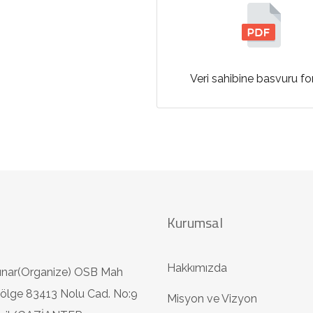
Veri sahibine basvuru f
Kurumsal
Hakkımızda
ınar(Organize) OSB Mah
ölge 83413 Nolu Cad. No:9
Misyon ve Vizyon